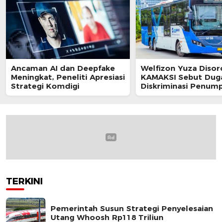
Ancaman AI dan Deepfake
Welfizon Yuza Disor
Meningkat, Peneliti Apresiasi
KAMAKSI Sebut Dug
Strategi Komdigi
Diskriminasi Penum
TransJakarta Berpot
Langgar UU HAM
TERKINI
Pemerintah Susun Strategi Penyelesaian
Utang Whoosh Rp118 Triliun