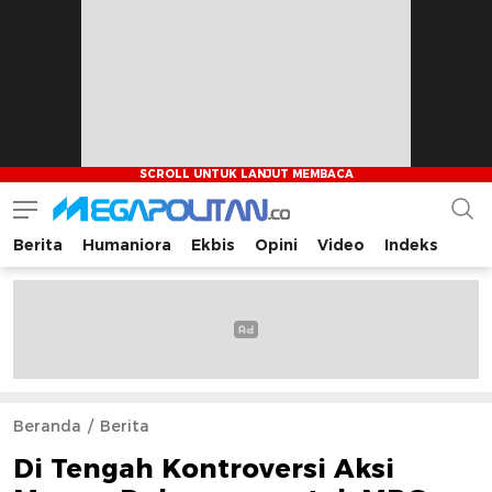
Berita
Humaniora
Ekbis
Opini
Video
Indeks
Megapolitan.co
Menyajikan berita-berita fakta bagi pembaca
Beranda
Berita
Di Tengah Kontroversi Aksi