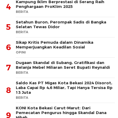
Kampung Iklim Berprestasi di Serang Raih
4
Penghargaan ProKlim 2025
BERITA
Setahun Buron, Perompak Sadis di Bangka
5
Selatan Tewas Didor
BERITA
Sikap Kritis Pemuda dalam Dinamika
6
Memperjuangkan Keadilan Sosial
OPINI
Dugaan Skandal di Subang, Gratifikasi dan
7
Belanja Mebel Miliaran Seret Bupati Reynaldi
BERITA
Saldo Kas PT Migas Kota Bekasi 2024 Disorot,
Laba Capai Rp 4,6 Miliar, Tapi Hanya Tersisa Rp
8
13 Juta
BERITA
KONI Kota Bekasi Carut-Marut: Dari
Pemecatan Pengurus hingga Skandal Dana
9
Hibah