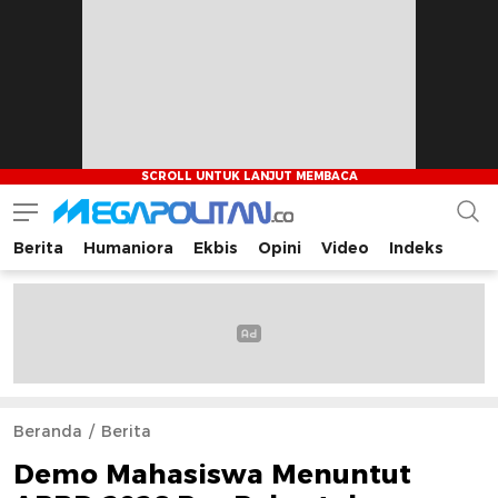
Berita
Humaniora
Ekbis
Opini
Video
Indeks
Megapolitan.co
Menyajikan berita-berita fakta bagi pembaca
Beranda
Berita
Demo Mahasiswa Menuntut