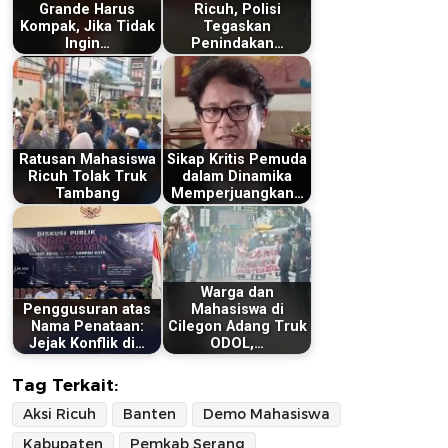
Grande Harus
Ricuh, Polisi
Kompak, Jika Tidak
Tegaskan
Ingin…
Penindakan…
Ratusan Mahasiswa
Sikap Kritis Pemuda
Ricuh Tolak Truk
dalam Dinamika
Tambang
Memperjuangkan…
Warga dan
Penggusuran atas
Mahasiswa di
Nama Penataan:
Cilegon Adang Truk
Jejak Konflik di…
ODOL,…
Tag Terkait:
Aksi Ricuh
Banten
Demo Mahasiswa
Kabupaten
Pemkab Serang