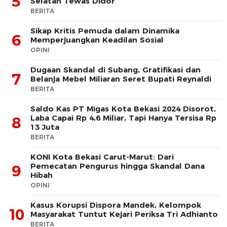
5
Selatan Tewas Didor
BERITA
Sikap Kritis Pemuda dalam Dinamika
6
Memperjuangkan Keadilan Sosial
OPINI
Dugaan Skandal di Subang, Gratifikasi dan
7
Belanja Mebel Miliaran Seret Bupati Reynaldi
BERITA
Saldo Kas PT Migas Kota Bekasi 2024 Disorot,
Laba Capai Rp 4,6 Miliar, Tapi Hanya Tersisa Rp
8
13 Juta
BERITA
KONI Kota Bekasi Carut-Marut: Dari
Pemecatan Pengurus hingga Skandal Dana
9
Hibah
OPINI
Kasus Korupsi Dispora Mandek, Kelompok
10
Masyarakat Tuntut Kejari Periksa Tri Adhianto
BERITA