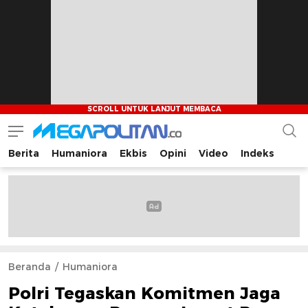
Berita
Humaniora
Ekbis
Opini
Video
Indeks
Megapolitan.co
Menyajikan berita-berita fakta bagi pembaca
Beranda
Humaniora
Polri Tegaskan Komitmen Jaga