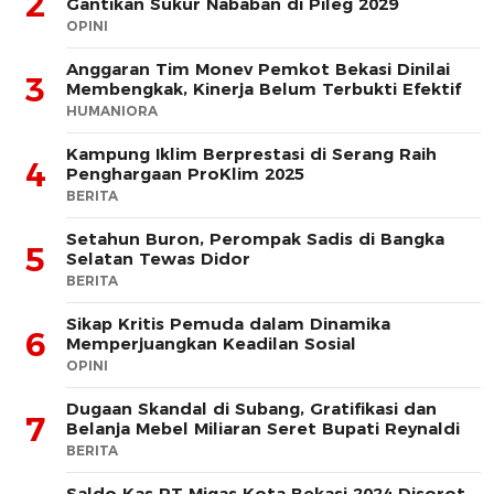
2
Gantikan Sukur Nababan di Pileg 2029
OPINI
Anggaran Tim Monev Pemkot Bekasi Dinilai
3
Membengkak, Kinerja Belum Terbukti Efektif
HUMANIORA
Kampung Iklim Berprestasi di Serang Raih
4
Penghargaan ProKlim 2025
BERITA
Setahun Buron, Perompak Sadis di Bangka
5
Selatan Tewas Didor
BERITA
Sikap Kritis Pemuda dalam Dinamika
6
Memperjuangkan Keadilan Sosial
OPINI
Dugaan Skandal di Subang, Gratifikasi dan
7
Belanja Mebel Miliaran Seret Bupati Reynaldi
BERITA
Saldo Kas PT Migas Kota Bekasi 2024 Disorot,