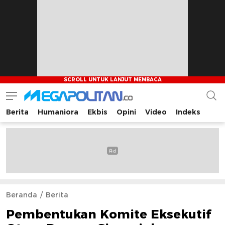
Berita
Humaniora
Ekbis
Opini
Video
Indeks
Megapolitan.co
Menyajikan berita-berita fakta bagi pembaca
Beranda
Berita
Pembentukan Komite Eksekutif