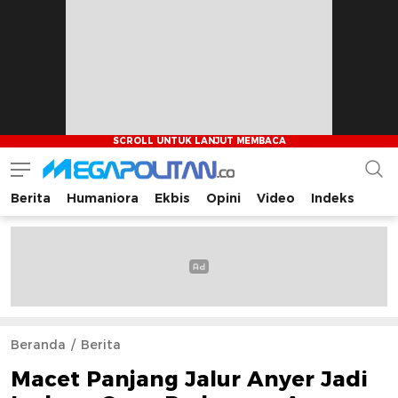
Berita
Humaniora
Ekbis
Opini
Video
Indeks
Megapolitan.co
Menyajikan berita-berita fakta bagi pembaca
Beranda
Berita
Macet Panjang Jalur Anyer Jadi