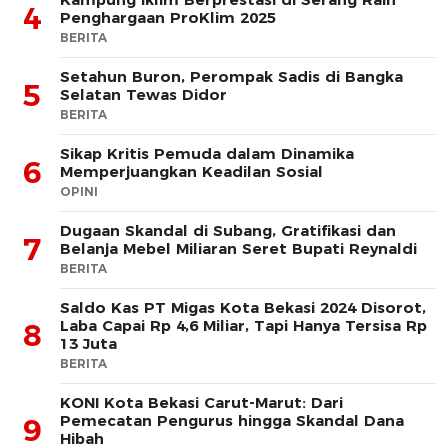
4
Penghargaan ProKlim 2025
BERITA
Setahun Buron, Perompak Sadis di Bangka
5
Selatan Tewas Didor
BERITA
Sikap Kritis Pemuda dalam Dinamika
6
Memperjuangkan Keadilan Sosial
OPINI
Dugaan Skandal di Subang, Gratifikasi dan
7
Belanja Mebel Miliaran Seret Bupati Reynaldi
BERITA
Saldo Kas PT Migas Kota Bekasi 2024 Disorot,
Laba Capai Rp 4,6 Miliar, Tapi Hanya Tersisa Rp
8
13 Juta
BERITA
KONI Kota Bekasi Carut-Marut: Dari
Pemecatan Pengurus hingga Skandal Dana
9
Hibah