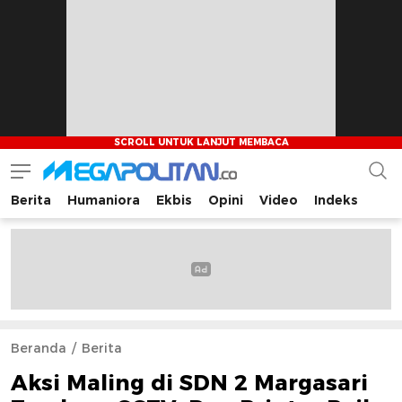
Berita
Humaniora
Ekbis
Opini
Video
Indeks
Megapolitan.co
Menyajikan berita-berita fakta bagi pembaca
Beranda
Berita
Aksi Maling di SDN 2 Margasari