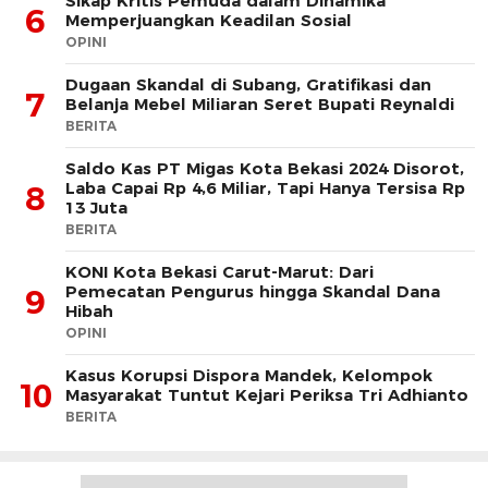
Sikap Kritis Pemuda dalam Dinamika
6
Memperjuangkan Keadilan Sosial
OPINI
Dugaan Skandal di Subang, Gratifikasi dan
7
Belanja Mebel Miliaran Seret Bupati Reynaldi
BERITA
Saldo Kas PT Migas Kota Bekasi 2024 Disorot,
Laba Capai Rp 4,6 Miliar, Tapi Hanya Tersisa Rp
8
13 Juta
BERITA
KONI Kota Bekasi Carut-Marut: Dari
Pemecatan Pengurus hingga Skandal Dana
9
Hibah
OPINI
Kasus Korupsi Dispora Mandek, Kelompok
10
Masyarakat Tuntut Kejari Periksa Tri Adhianto
BERITA