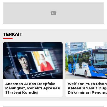
TERKAIT
Ancaman AI dan Deepfake
Welfizon Yuza Disor
Meningkat, Peneliti Apresiasi
KAMAKSI Sebut Dug
Strategi Komdigi
Diskriminasi Penum
TransJakarta Berpot
Langgar UU HAM