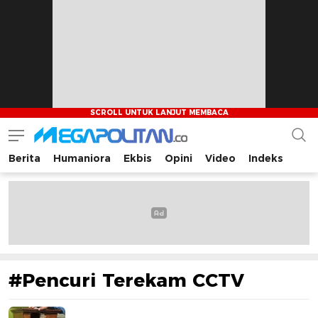
Berita
Humaniora
Ekbis
Opini
Video
Indeks
Megapolitan.co
Menyajikan berita-berita fakta bagi pembaca
#Pencuri Terekam CCTV