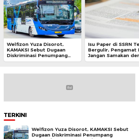
Welfizon Yuza Disorot,
Isu Paper di SSRN T
KAMAKSI Sebut Dugaan
Bergulir, Pengamat 
Diskriminasi Penumpang
Jangan Samakan de
TransJakarta Berpotensi
Sikap Resmi Pemeri
Langgar UU HAM
TERKINI
Welfizon Yuza Disorot, KAMAKSI Sebut
Dugaan Diskriminasi Penumpang