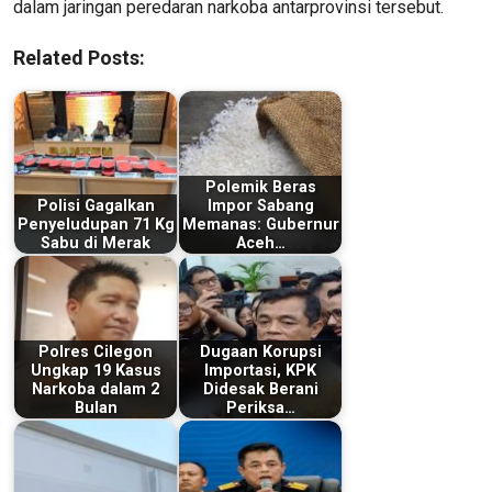
dalam jaringan peredaran narkoba antarprovinsi tersebut.
Related Posts:
Polemik Beras
Polisi Gagalkan
Impor Sabang
Penyeludupan 71 Kg
Memanas: Gubernur
Sabu di Merak
Aceh…
Polres Cilegon
Dugaan Korupsi
Ungkap 19 Kasus
Importasi, KPK
Narkoba dalam 2
Didesak Berani
Bulan
Periksa…