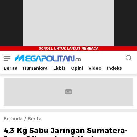
Berita
Humaniora
Ekbis
Opini
Video
Indeks
Megapolitan.co
Menyajikan berita-berita fakta bagi pembaca
Beranda
Berita
4,3 Kg Sabu Jaringan Sumatera-