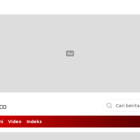
i pembaca
ni
Video
Indeks