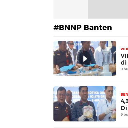
#BNNP Banten
VID
VI
di
8 bu
BER
4,
Di
9 bu