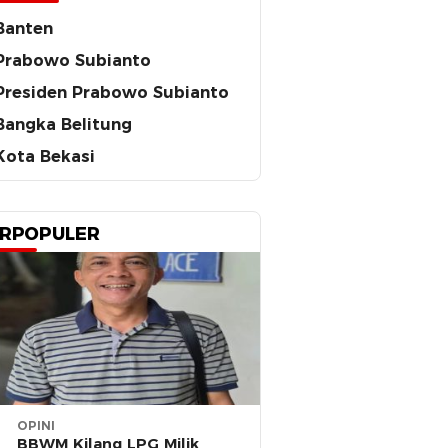
Banten
Prabowo Subianto
Presiden Prabowo Subianto
Bangka Belitung
Kota Bekasi
RPOPULER
OPINI
BBWM Kilang LPG Milik