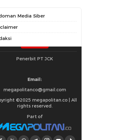
doman Media Siber
sclaimer
daksi
Penerbit PT JCK
Email:
megapolitanco@gmail.com
yright ©2025 megapolitan.co | All
rights reserved.
Part of