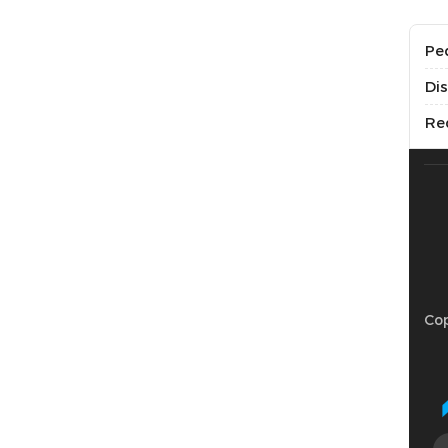
Pe
Di
Re
Cop