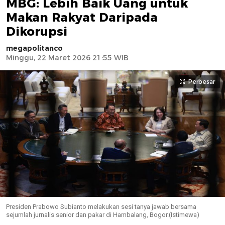
MBG: Lebih Baik Uang untuk
Makan Rakyat Daripada
Dikorupsi
megapolitanco
Minggu, 22 Maret 2026 21:55 WIB
Perbesar
Presiden Prabowo Subianto melakukan sesi tanya jawab bersama
sejumlah jurnalis senior dan pakar di Hambalang, Bogor.(Istimewa)