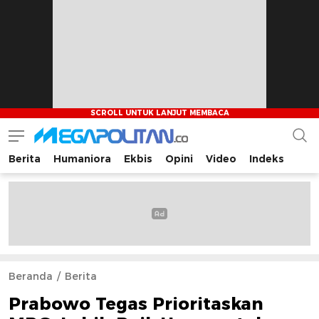
Berita
Humaniora
Ekbis
Opini
Video
Indeks
Megapolitan.co
Menyajikan berita-berita fakta bagi pembaca
Beranda
Berita
Prabowo Tegas Prioritaskan