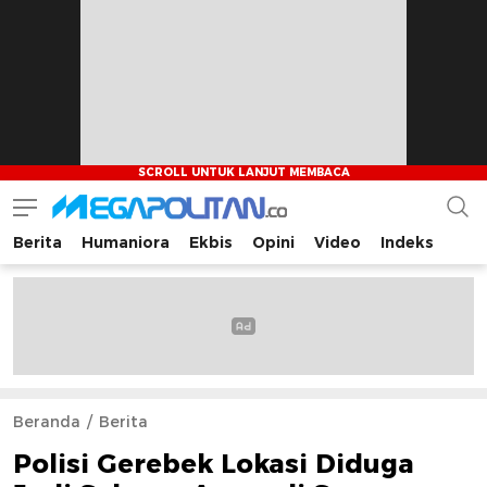
Berita
Humaniora
Ekbis
Opini
Video
Indeks
Megapolitan.co
Menyajikan berita-berita fakta bagi pembaca
Beranda
Berita
Polisi Gerebek Lokasi Diduga