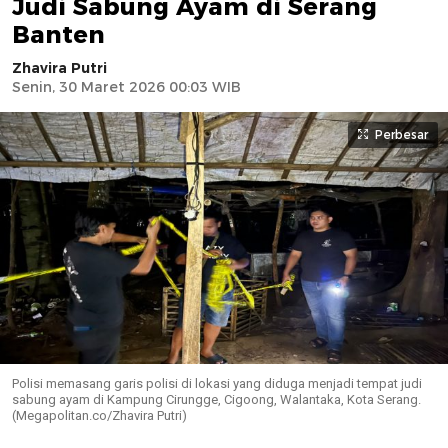
Judi Sabung Ayam di Serang
Banten
Zhavira Putri
Senin, 30 Maret 2026 00:03 WIB
Perbesar
Polisi memasang garis polisi di lokasi yang diduga menjadi tempat judi
sabung ayam di Kampung Cirungge, Cigoong, Walantaka, Kota Serang.
(Megapolitan.co/Zhavira Putri)