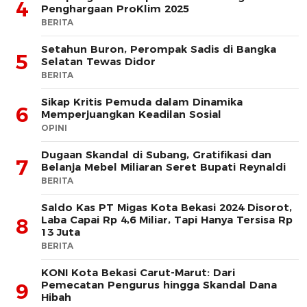
4
Penghargaan ProKlim 2025
BERITA
Setahun Buron, Perompak Sadis di Bangka
5
Selatan Tewas Didor
BERITA
Sikap Kritis Pemuda dalam Dinamika
6
Memperjuangkan Keadilan Sosial
OPINI
Dugaan Skandal di Subang, Gratifikasi dan
7
Belanja Mebel Miliaran Seret Bupati Reynaldi
BERITA
Saldo Kas PT Migas Kota Bekasi 2024 Disorot,
Laba Capai Rp 4,6 Miliar, Tapi Hanya Tersisa Rp
8
13 Juta
BERITA
KONI Kota Bekasi Carut-Marut: Dari
Pemecatan Pengurus hingga Skandal Dana
9
Hibah