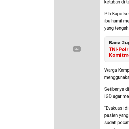
ketuban di 
Plh Kapolse
ibu hamil m
yang tengah
Baca Ju
TNI-Polr
Komitme
Warga Kampu
menggunakan
Setibanya di
IGD agar me
“Evakuasi d
pasien yang
sudah pecah