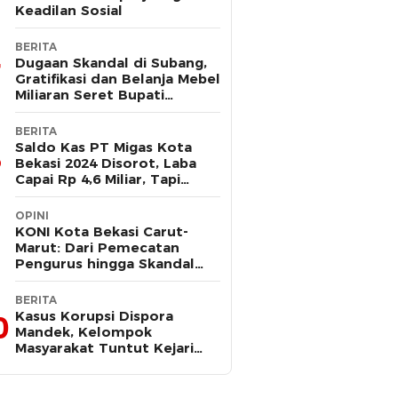
Keadilan Sosial
BERITA
Dugaan Skandal di Subang,
Gratifikasi dan Belanja Mebel
Miliaran Seret Bupati
Reynaldi
BERITA
Saldo Kas PT Migas Kota
Bekasi 2024 Disorot, Laba
Capai Rp 4,6 Miliar, Tapi
Hanya Tersisa Rp 13 Juta
OPINI
KONI Kota Bekasi Carut-
Marut: Dari Pemecatan
Pengurus hingga Skandal
Dana Hibah
BERITA
Kasus Korupsi Dispora
0
Mandek, Kelompok
Masyarakat Tuntut Kejari
Periksa Tri Adhianto