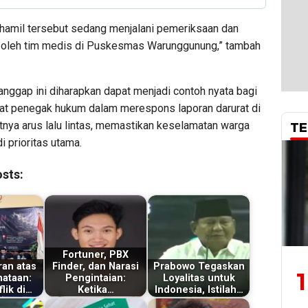
u hamil tersebut sedang menjalani pemeriksaan dan
oleh tim medis di Puskesmas Warunggunung,” tambah
anggap ini diharapkan dapat menjadi contoh nyata bagi
rat penegak hukum dalam merespons laporan darurat di
tnya arus lalu lintas, memastikan keselamatan warga
TE
i prioritas utama.
sts:
Fortuner, PBX
an atas
Finder, dan Narasi
Prabowo Tegaskan
1
ataan:
Pengintaian:
Loyalitas untuk
lik di…
Ketika…
Indonesia, Istilah…