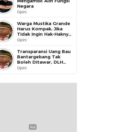
Mengambil Alih Fungsi
Negara
Opini
Warga Mustika Grande
Harus Kompak, Jika
Tidak Ingin Hak-Haknya
Dinikmati oleh Pihak
Opini
Lain
Transparansi Uang Bau
Bantargebang Tak
Boleh Ditawar, DLH
Kota Bekasi Harus Buka
Opini
Data ke Publik