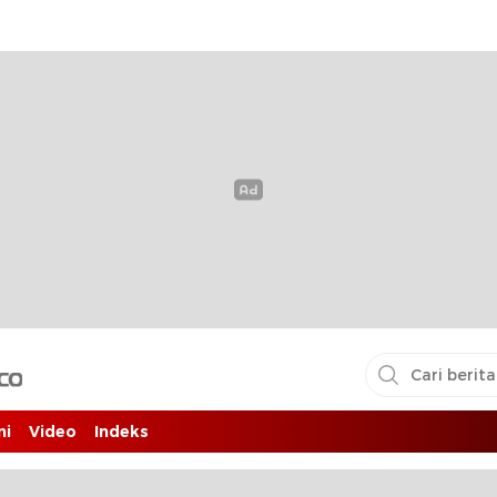
i pembaca
ni
Video
Indeks