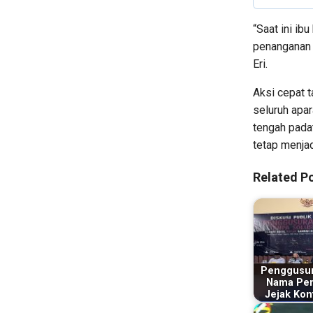
“Saat ini ib
penanganan 
Eri.
Aksi cepat t
seluruh apa
tengah pada
tetap menjad
Related Po
Penggusur
Nama Pen
Jejak Konf