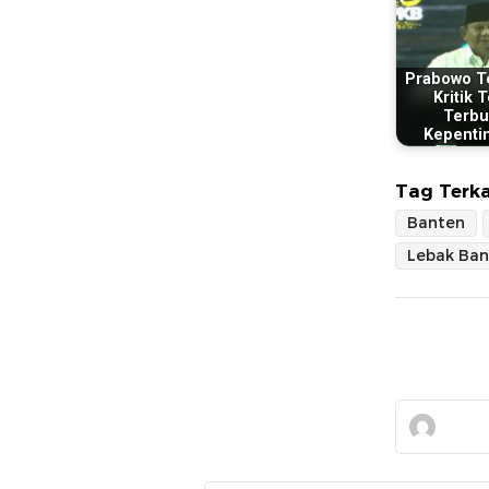
Prabowo T
Kritik 
Terbu
Kepenti
Tag Terka
Banten
Lebak Ban