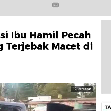
asi Ibu Hamil Pecah
 Terjebak Macet di
Perbesar
TA