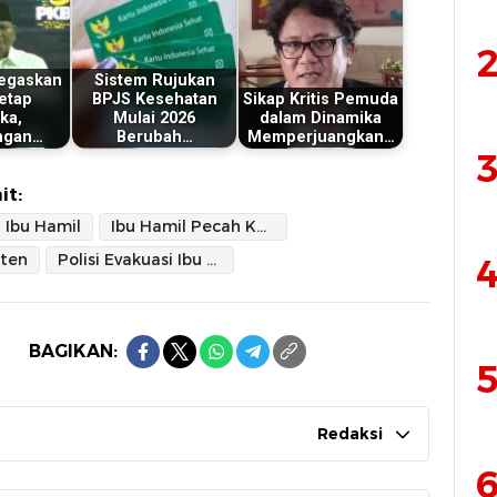
2
egaskan
Sistem Rujukan
Tetap
BPJS Kesehatan
Sikap Kritis Pemuda
ka,
Mulai 2026
dalam Dinamika
ngan…
Berubah…
Memperjuangkan…
3
it:
Ibu Hamil
Ibu Hamil Pecah Ketuban
ten
Polisi Evakuasi Ibu Hamil
4
BAGIKAN:
5
Redaksi
6