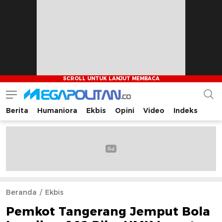
Berita
Humaniora
Ekbis
Opini
Video
Indeks
Megapolitan.co
Menyajikan berita-berita fakta bagi pembaca
Beranda
Ekbis
Pemkot Tangerang Jemput Bola