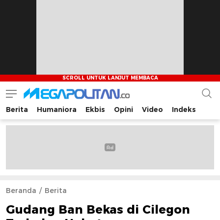
Berita
Humaniora
Ekbis
Opini
Video
Indeks
Megapolitan.co
Menyajikan berita-berita fakta bagi pembaca
Beranda
Berita
Gudang Ban Bekas di Cilegon