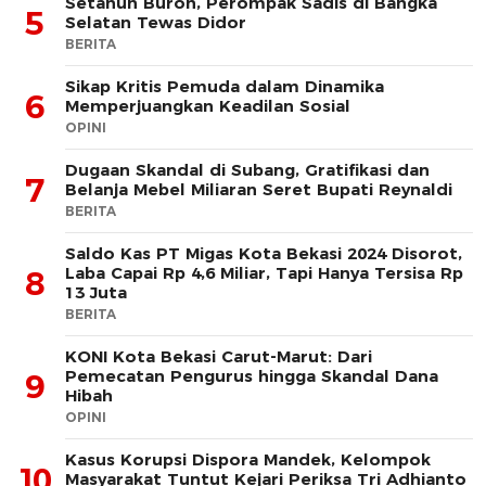
Setahun Buron, Perompak Sadis di Bangka
5
Selatan Tewas Didor
BERITA
Sikap Kritis Pemuda dalam Dinamika
6
Memperjuangkan Keadilan Sosial
OPINI
Dugaan Skandal di Subang, Gratifikasi dan
7
Belanja Mebel Miliaran Seret Bupati Reynaldi
BERITA
Saldo Kas PT Migas Kota Bekasi 2024 Disorot,
Laba Capai Rp 4,6 Miliar, Tapi Hanya Tersisa Rp
8
13 Juta
BERITA
KONI Kota Bekasi Carut-Marut: Dari
Pemecatan Pengurus hingga Skandal Dana
9
Hibah
OPINI
Kasus Korupsi Dispora Mandek, Kelompok
10
Masyarakat Tuntut Kejari Periksa Tri Adhianto