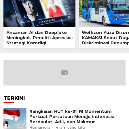
Ancaman AI dan Deepfake
Welfizon Yuza Disor
Meningkat, Peneliti Apresiasi
KAMAKSI Sebut Dug
Strategi Komdigi
Diskriminasi Penum
TransJakarta Berpot
Langgar UU HAM
TERKINI
Rangkaian HUT ke-81 RI Momentum
Perkuat Persatuan Menuju Indonesia
Berdaulat, Adil, dan Makmur
Humaniora
4 jam yang lalu