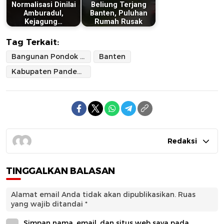
Normalisasi Dinilai
Beliung Terjang
Amburadul,
Banten, Puluhan
Kejagung…
Rumah Rusak
Tag Terkait:
Bangunan Pondok Pesantren Ambruk
Banten
Kabupaten Pandeglang
Redaksi
TINGGALKAN BALASAN
Alamat email Anda tidak akan dipublikasikan.
Ruas
yang wajib ditandai
*
Simpan nama, email, dan situs web saya pada