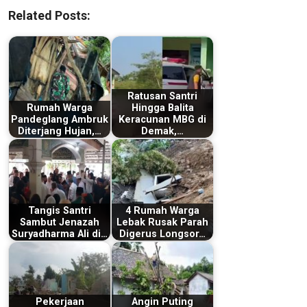
Related Posts:
Ratusan Santri
Rumah Warga
Hingga Balita
Pandeglang Ambruk
Keracunan MBG di
Diterjang Hujan,…
Demak,…
Tangis Santri
4 Rumah Warga
Sambut Jenazah
Lebak Rusak Parah
Suryadharma Ali di…
Digerus Longsor…
Pekerjaan
Angin Puting