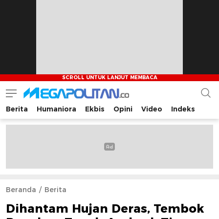
Berita
Humaniora
Ekbis
Opini
Video
Indeks
Megapolitan.co
Menyajikan berita-berita fakta bagi pembaca
Beranda
Berita
Dihantam Hujan Deras, Tembok