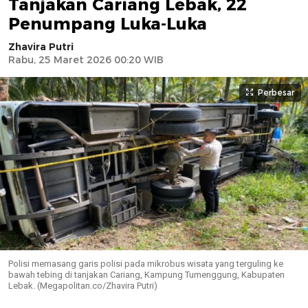
Tanjakan Cariang Lebak, 22
Penumpang Luka-Luka
Zhavira Putri
Rabu, 25 Maret 2026 00:20 WIB
Perbesar
Polisi memasang garis polisi pada mikrobus wisata yang terguling ke
bawah tebing di tanjakan Cariang, Kampung Tumenggung, Kabupaten
Lebak. (Megapolitan.co/Zhavira Putri)