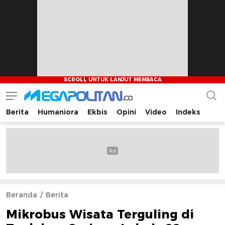
Berita
Humaniora
Ekbis
Opini
Video
Indeks
Megapolitan.co
Menyajikan berita-berita fakta bagi pembaca
Beranda
Berita
Mikrobus Wisata Terguling di