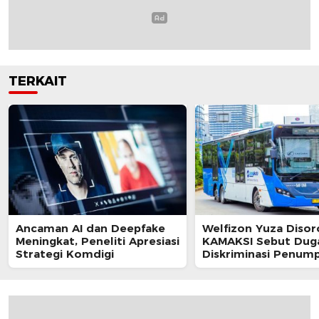
TERKAIT
Ancaman AI dan Deepfake
Welfizon Yuza Disor
Meningkat, Peneliti Apresiasi
KAMAKSI Sebut Dug
Strategi Komdigi
Diskriminasi Penum
TransJakarta Berpot
Langgar UU HAM