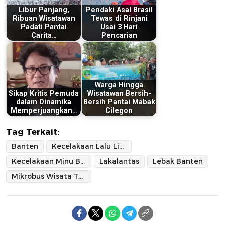
Libur Panjang,
Pendaki Asal Brasil
Ribuan Wisatawan
Tewas di Rinjani
Padati Pantai
Usai 3 Hari
Carita…
Pencarian
Warga Hingga
Sikap Kritis Pemuda
Wisatawan Bersih-
dalam Dinamika
Bersih Pantai Mabak
Memperjuangkan…
Cilegon
Tag Terkait:
Banten
Kecelakaan Lalu Lintas
Kecelakaan Minu Bus
Lakalantas
Lebak Banten
Mikrobus Wisata Terguling