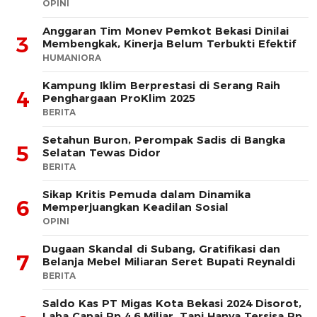
OPINI
Anggaran Tim Monev Pemkot Bekasi Dinilai
3
Membengkak, Kinerja Belum Terbukti Efektif
HUMANIORA
Kampung Iklim Berprestasi di Serang Raih
4
Penghargaan ProKlim 2025
BERITA
Setahun Buron, Perompak Sadis di Bangka
5
Selatan Tewas Didor
BERITA
Sikap Kritis Pemuda dalam Dinamika
6
Memperjuangkan Keadilan Sosial
OPINI
Dugaan Skandal di Subang, Gratifikasi dan
7
Belanja Mebel Miliaran Seret Bupati Reynaldi
BERITA
Saldo Kas PT Migas Kota Bekasi 2024 Disorot,
Laba Capai Rp 4,6 Miliar, Tapi Hanya Tersisa Rp