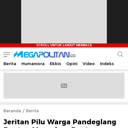
Berita
Humaniora
Ekbis
Opini
Video
Indeks
Megapolitan.co
Menyajikan berita-berita fakta bagi pembaca
Beranda
Berita
Jeritan Pilu Warga Pandeglang