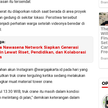
wasan itu tersendat.
rat itu dilaporkan roboh saat berada di area proyek
 gedung di sekitar lokasi. Peristiwa tersebut
njadi perhatian warga setelah videonya beredar di
.
ga:
a Nawasena Network Siapkan Generasi
n Lewat Riset, Pendidikan, dan Kolaborasi
s
han akun Instagram @wargajakarta.id pada hari yang
utkan truk crane terguling ketika sedang melakukan
ngkar muat material tower crane.
OP
l 13.30 WIB, truk crane itu masih dalam kondisi
n melintang di jalan,” demikian keterangan dalam