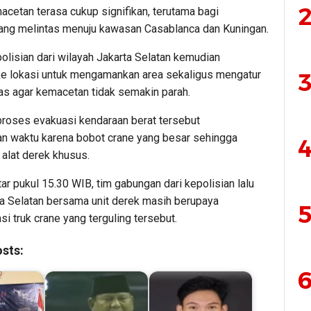
2
cetan terasa cukup signifikan, terutama bagi
ang melintas menuju kawasan Casablanca dan Kuningan.
olisian dari wilayah Jakarta Selatan kemudian
 ke lokasi untuk mengamankan area sekaligus mengatur
3
ntas agar kemacetan tidak semakin parah.
, proses evakuasi kendaraan berat tersebut
 waktu karena bobot crane yang besar sehingga
4
alat derek khusus.
ar pukul 15.30 WIB, tim gabungan dari kepolisian lalu
ta Selatan bersama unit derek masih berupaya
5
 truk crane yang terguling tersebut.
sts:
6