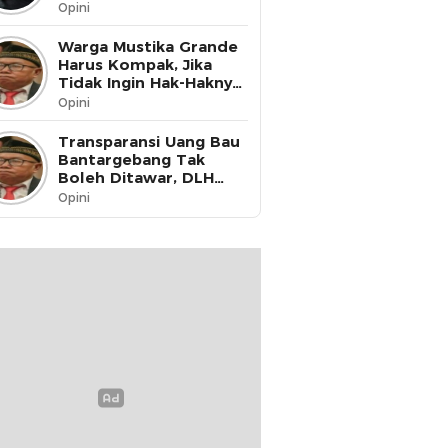
Opini
Warga Mustika Grande
Harus Kompak, Jika
Tidak Ingin Hak-Haknya
Dinikmati oleh Pihak
Opini
Lain
Transparansi Uang Bau
Bantargebang Tak
Boleh Ditawar, DLH
Kota Bekasi Harus Buka
Opini
Data ke Publik