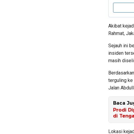
Akibat kejad
Rahmat, Jak
Sejauh ini 
insiden ters
masih diseli
Berdasarkan 
terguling ke
Jalan Abdulla
Baca Ju
Prodi D
di Teng
Lokasi keja