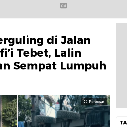
rguling di Jalan
i’i Tebet, Lalin
an Sempat Lumpuh
Perbesar
TA