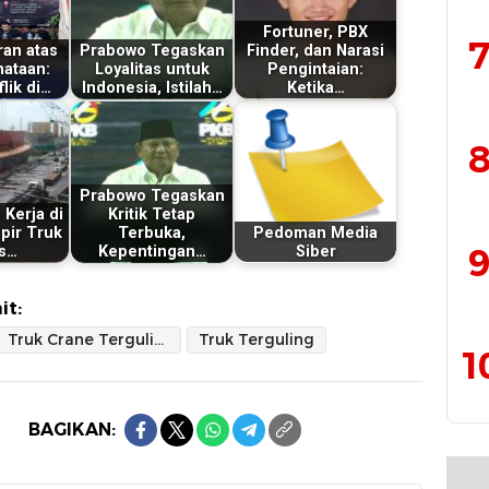
Fortuner, PBX
7
an atas
Prabowo Tegaskan
Finder, dan Narasi
ataan:
Loyalitas untuk
Pengintaian:
lik di…
Indonesia, Istilah…
Ketika…
8
Prabowo Tegaskan
Kerja di
Kritik Tetap
pir Truk
Terbuka,
Pedoman Media
9
s…
Kepentingan…
Siber
it:
Truk Crane Terguling
Truk Terguling
1
BAGIKAN: