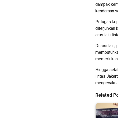
dampak kema
kendaraan y
Petugas kep
diterjunkan
arus lalu li
Di sisi lain
membutuhkan
memerlukan 
Hingga sekit
lintas Jakar
mengevakuasi
Related Po