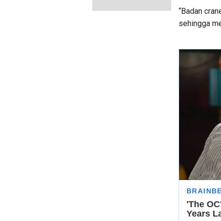
“Badan cran
sehingga men