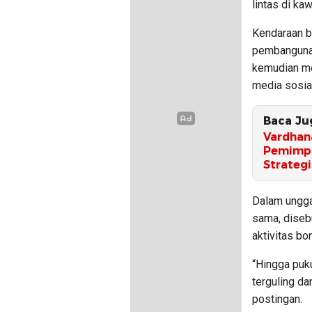
lintas di ka
Kendaraan be
pembangunan
kemudian me
media sosial
Baca Ju
Vardhan
Pemimpi
Strategi
Dalam ungga
sama, diseb
aktivitas bo
“Hingga puku
terguling da
postingan.