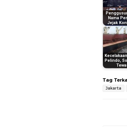
Penggusur
Nama Pen
Jejak Konf
Kecelakaan 
Pelindo, So
Tewa
Tag Terka
Jakarta