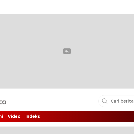
i pembaca
ni
Video
Indeks