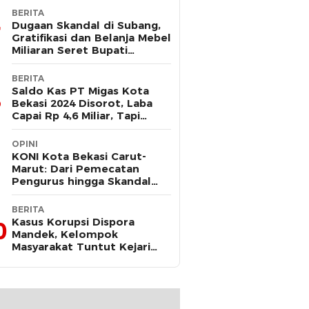
BERITA
Dugaan Skandal di Subang,
Gratifikasi dan Belanja Mebel
Miliaran Seret Bupati
Reynaldi
BERITA
Saldo Kas PT Migas Kota
Bekasi 2024 Disorot, Laba
Capai Rp 4,6 Miliar, Tapi
Hanya Tersisa Rp 13 Juta
OPINI
KONI Kota Bekasi Carut-
Marut: Dari Pemecatan
Pengurus hingga Skandal
Dana Hibah
BERITA
Kasus Korupsi Dispora
0
Mandek, Kelompok
Masyarakat Tuntut Kejari
Periksa Tri Adhianto