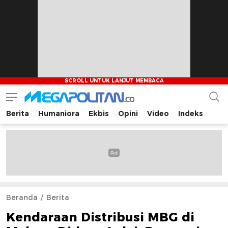
Berita
Humaniora
Ekbis
Opini
Video
Indeks
Megapolitan.co
Menyajikan berita-berita fakta bagi pembaca
Beranda
Berita
Kendaraan Distribusi MBG di