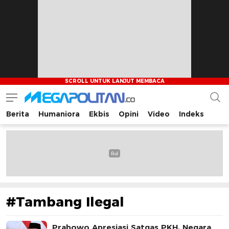
Berita
Humaniora
Ekbis
Opini
Video
Indeks
Megapolitan.co
Menyajikan berita-berita fakta bagi pembaca
#Tambang Ilegal
Prabowo Apresiasi Satgas PKH, Negara