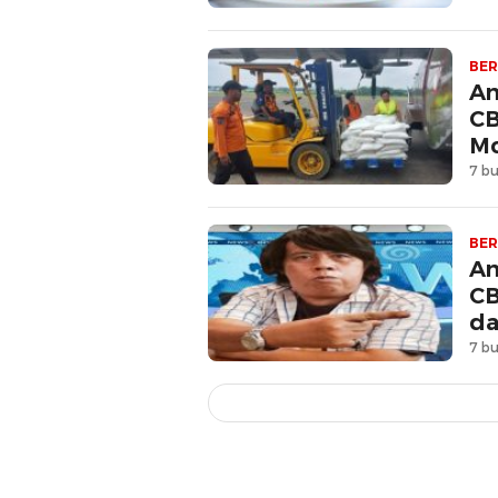
BER
An
CB
Mo
7 bu
BER
An
CB
d
7 bu