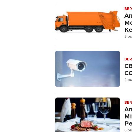
BER
An
Me
Ke
3 bu
BER
CB
CC
4 bu
BER
An
Mi
P
6 bu