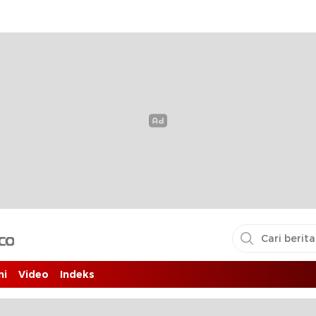
i pembaca
ni
Video
Indeks