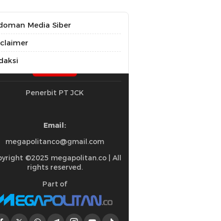
doman Media Siber
sclaimer
daksi
Penerbit PT JCK
Email:
megapolitanco@gmail.com
yright ©2025 megapolitan.co | All
rights reserved.
Part of