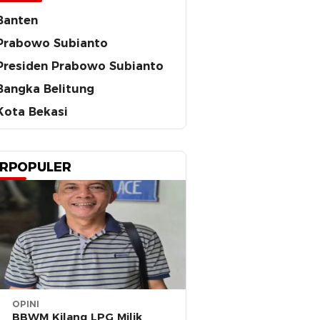
Banten
Prabowo Subianto
Presiden Prabowo Subianto
Bangka Belitung
Kota Bekasi
RPOPULER
OPINI
BBWM Kilang LPG Milik