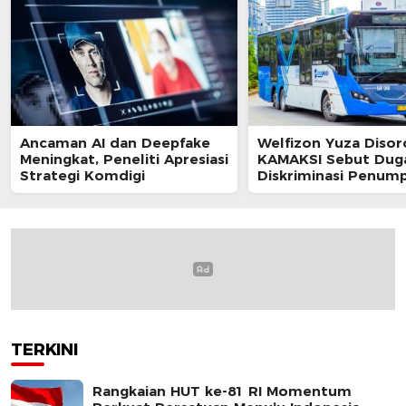
Ancaman AI dan Deepfake
Welfizon Yuza Disor
Meningkat, Peneliti Apresiasi
KAMAKSI Sebut Dug
Strategi Komdigi
Diskriminasi Penum
TransJakarta Berpot
Langgar UU HAM
TERKINI
Rangkaian HUT ke-81 RI Momentum