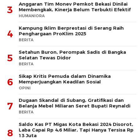
Anggaran Tim Monev Pemkot Bekasi Dinilai
3
Membengkak, Kinerja Belum Terbukti Efektif
HUMANIORA
Kampung Iklim Berprestasi di Serang Raih
4
Penghargaan ProKlim 2025
BERITA
Setahun Buron, Perompak Sadis di Bangka
5
Selatan Tewas Didor
BERITA
Sikap Kritis Pemuda dalam Dinamika
6
Memperjuangkan Keadilan Sosial
OPINI
Dugaan Skandal di Subang, Gratifikasi dan
7
Belanja Mebel Miliaran Seret Bupati Reynaldi
BERITA
Saldo Kas PT Migas Kota Bekasi 2024 Disorot,
Laba Capai Rp 4,6 Miliar, Tapi Hanya Tersisa Rp
8
13 Juta