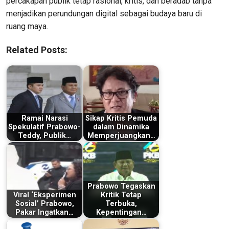
percakapan publik tetap rasional, kritis, dan beradab tanpa
menjadikan perundungan digital sebagai budaya baru di
ruang maya.
Related Posts:
Ramai Narasi
Sikap Kritis Pemuda
Spekulatif Prabowo-
dalam Dinamika
Teddy, Publik…
Memperjuangkan…
Prabowo Tegaskan
Viral ‘Eksperimen
Kritik Tetap
Sosial’ Prabowo,
Terbuka,
Pakar Ingatkan…
Kepentingan…