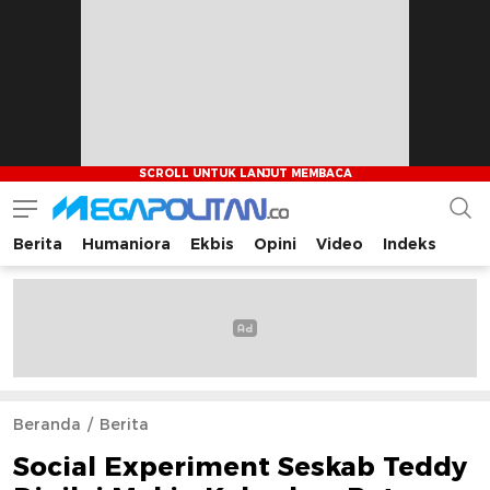
Berita
Humaniora
Ekbis
Opini
Video
Indeks
Megapolitan.co
Menyajikan berita-berita fakta bagi pembaca
Beranda
Berita
Social Experiment Seskab Teddy