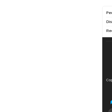
Pe
Di
Re
Cop