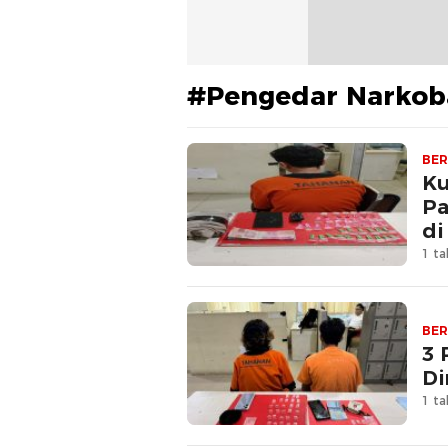
#Pengedar Narkob
BER
Ku
Pa
di
1 ta
BER
3 
Di
1 ta