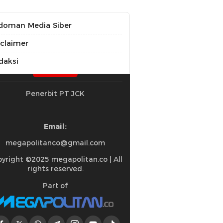
doman Media Siber
sclaimer
daksi
Penerbit PT JCK
Email:
megapolitanco@gmail.com
yright ©2025 megapolitan.co | All
rights reserved.
Part of