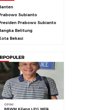
Banten
Prabowo Subianto
Presiden Prabowo Subianto
Bangka Belitung
Kota Bekasi
RPOPULER
OPINI
BBWM Kilang LPG Milik