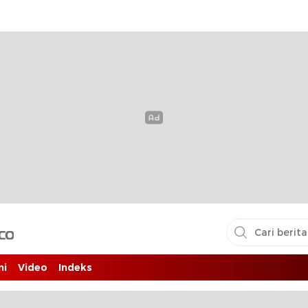
i pembaca
ni
Video
Indeks