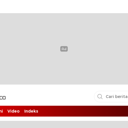
i pembaca
ni
Video
Indeks