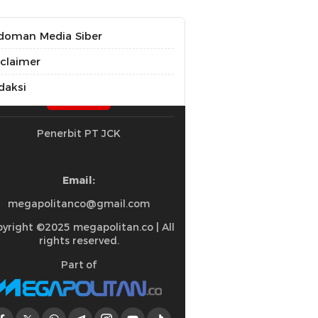
doman Media Siber
sclaimer
daksi
Penerbit PT JCK
Email:
megapolitanco@gmail.com
yright ©2025 megapolitan.co | All
rights reserved.
Part of