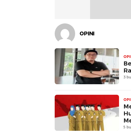
OPINI
OPI
Be
Ra
3 bu
OPI
Me
Hu
Me
5 bu