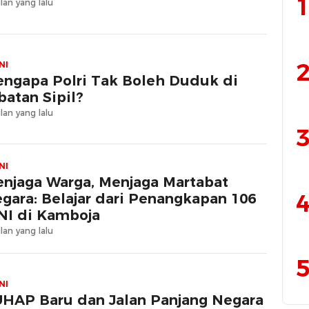
1
lan yang lalu
2
NI
ngapa Polri Tak Boleh Duduk di
batan Sipil?
lan yang lalu
3
NI
njaga Warga, Menjaga Martabat
4
gara: Belajar dari Penangkapan 106
I di Kamboja
lan yang lalu
5
NI
HAP Baru dan Jalan Panjang Negara