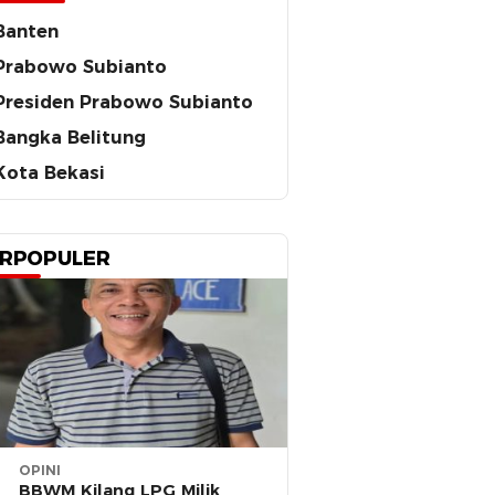
Banten
Prabowo Subianto
Presiden Prabowo Subianto
Bangka Belitung
Kota Bekasi
RPOPULER
OPINI
BBWM Kilang LPG Milik