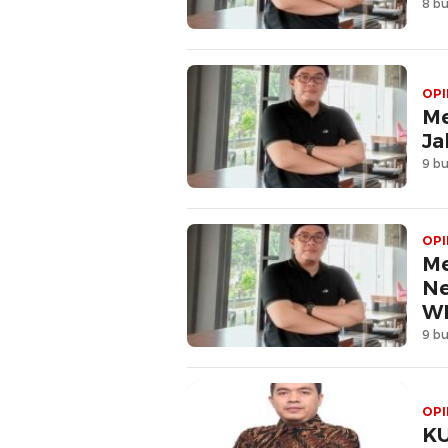
8 bu
OPI
Me
Ja
9 bu
OPI
Me
Ne
WN
9 bu
OPI
KU