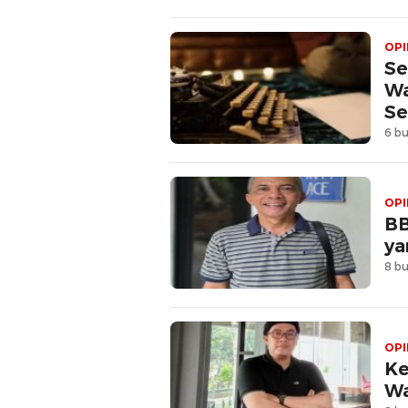
OPI
Se
Wa
Se
6 bu
OPI
BB
ya
8 bu
OPI
Ke
Wa