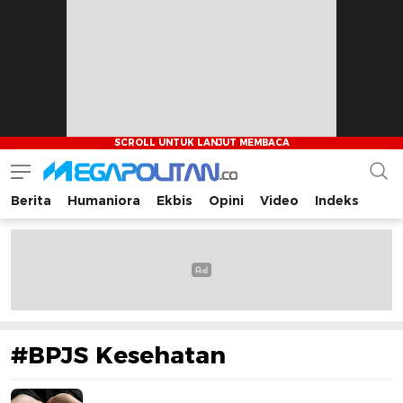
Berita
Humaniora
Ekbis
Opini
Video
Indeks
Megapolitan.co
Menyajikan berita-berita fakta bagi pembaca
#BPJS Kesehatan