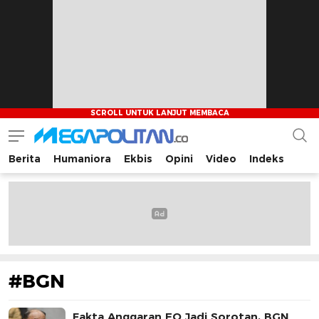
Berita
Humaniora
Ekbis
Opini
Video
Indeks
Megapolitan.co
Menyajikan berita-berita fakta bagi pembaca
#BGN
Fakta Anggaran EO Jadi Sorotan, BGN