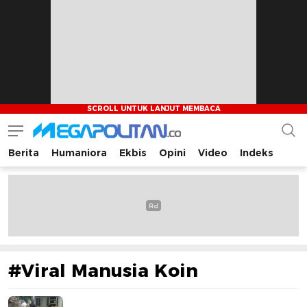
Berita
Humaniora
Ekbis
Opini
Video
Indeks
Megapolitan.co
Menyajikan berita-berita fakta bagi pembaca
#Viral Manusia Koin