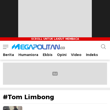
Berita
Humaniora
Ekbis
Opini
Video
Indeks
Megapolitan.co
Menyajikan berita-berita fakta bagi pembaca
#Tom Limbong