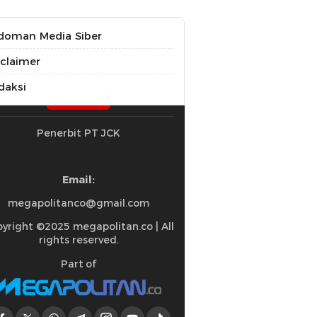
doman Media Siber
sclaimer
daksi
Penerbit PT JCK
Email:
megapolitanco@gmail.com
yright ©2025 megapolitan.co | All
rights reserved.
Part of