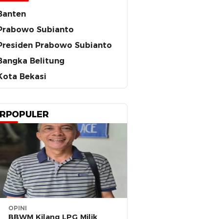
Banten
Prabowo Subianto
Presiden Prabowo Subianto
Bangka Belitung
Kota Bekasi
RPOPULER
OPINI
BBWM Kilang LPG Milik