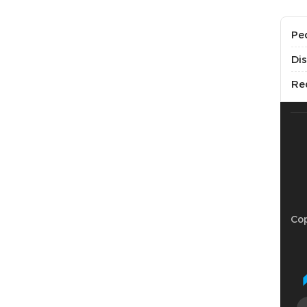
Pe
Di
Re
Cop