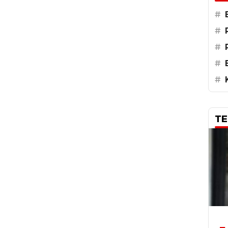
#
#
#
#
#
TE