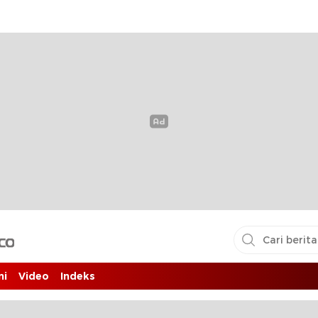
i pembaca
ni
Video
Indeks