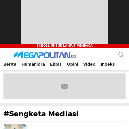
Berita
Humaniora
Ekbis
Opini
Video
Indeks
Megapolitan.co
Menyajikan berita-berita fakta bagi pembaca
#Sengketa Mediasi