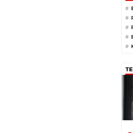
#
#
#
#
#
TE