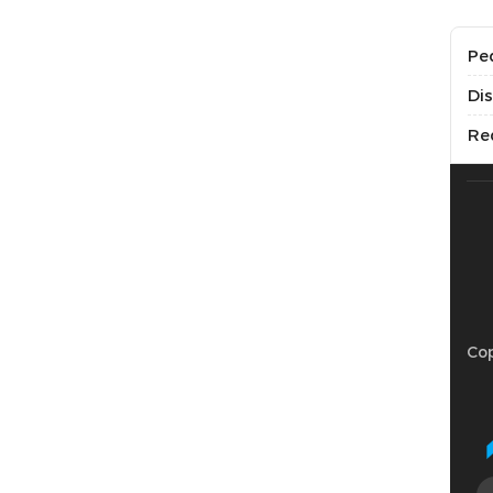
Pe
Di
Re
Cop