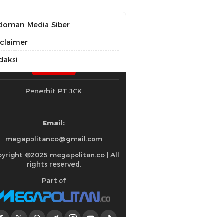
doman Media Siber
sclaimer
daksi
Penerbit PT JCK
Email:
megapolitanco@gmail.com
yright ©2025 megapolitan.co | All
rights reserved.
Part of