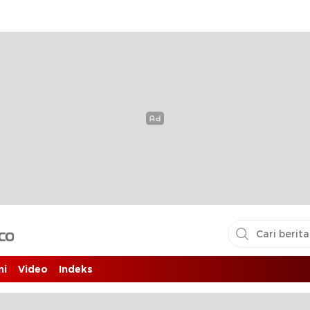
i pembaca
ni
Video
Indeks