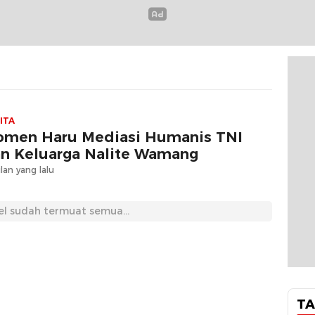
ITA
men Haru Mediasi Humanis TNI
n Keluarga Nalite Wamang
lan yang lalu
el sudah termuat semua...
TA