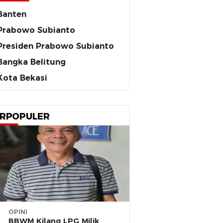
Banten
Prabowo Subianto
Presiden Prabowo Subianto
Bangka Belitung
Kota Bekasi
RPOPULER
OPINI
BBWM Kilang LPG Milik