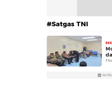
#Satgas TNI
BER
Mo
da
3 bu
Artik