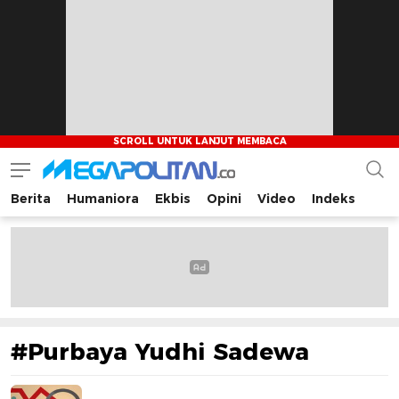
Berita
Humaniora
Ekbis
Opini
Video
Indeks
Megapolitan.co
Menyajikan berita-berita fakta bagi pembaca
#Purbaya Yudhi Sadewa