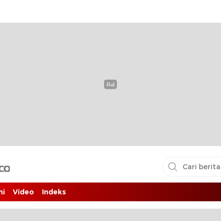
i pembaca
ni
Video
Indeks