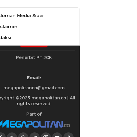
doman Media Siber
sclaimer
daksi
Penerbit PT JCK
Email:
megapolitanco@gmail.com
yright ©2025 megapolitan.co | All
rights reserved.
Part of