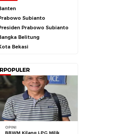
Banten
Prabowo Subianto
Presiden Prabowo Subianto
Bangka Belitung
Kota Bekasi
RPOPULER
OPINI
BBWM Kilang LPG Milik