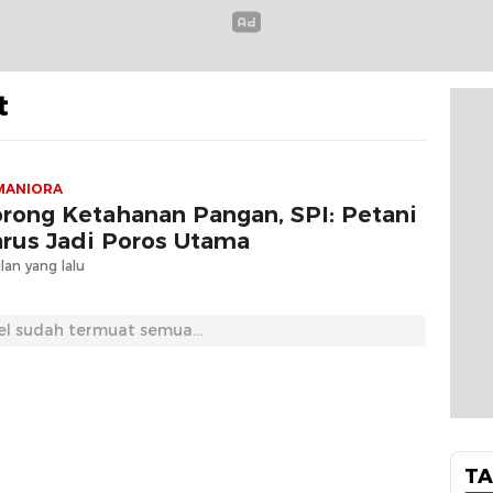
t
MANIORA
rong Ketahanan Pangan, SPI: Petani
rus Jadi Poros Utama
lan yang lalu
el sudah termuat semua...
TA