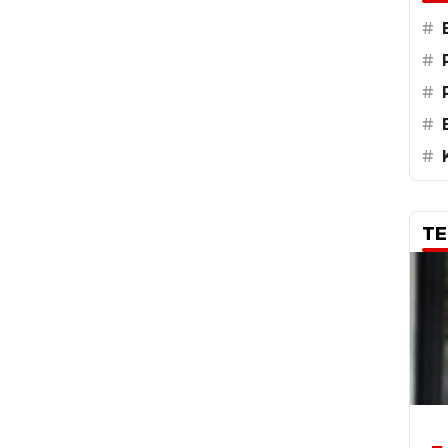
#
#
#
#
#
TE