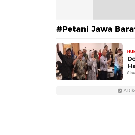
#Petani Jawa Bara
HU
Do
Ha
8 bu
Artik