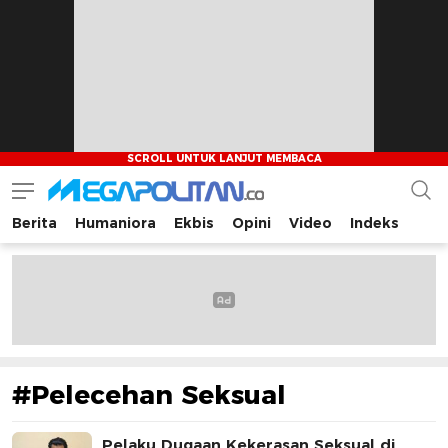
Berita
Humaniora
Ekbis
Opini
Video
Indeks
Megapolitan.co
Menyajikan berita-berita fakta bagi pembaca
#Pelecehan Seksual
Pelaku Dugaan Kekerasan Seksual di