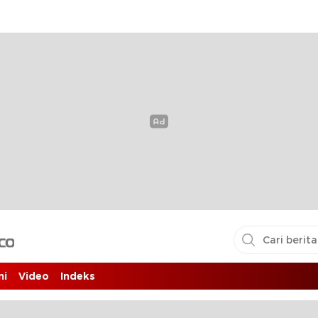
i pembaca
ni
Video
Indeks