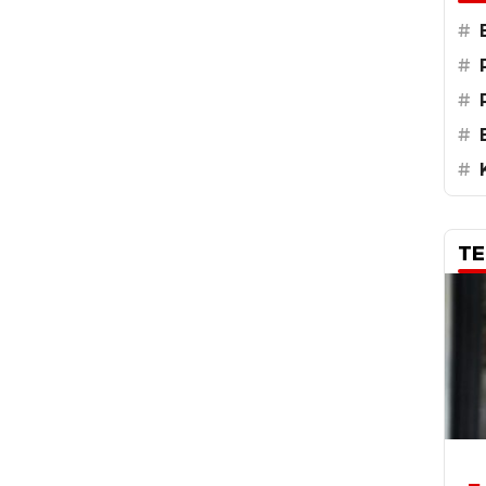
#
#
#
#
#
TE