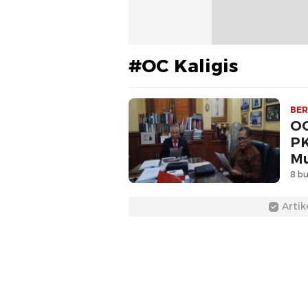
#OC Kaligis
BER
OC
PK
Mu
8 bu
Artik