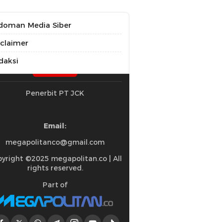
doman Media Siber
sclaimer
daksi
Penerbit PT JCK
Email:
megapolitanco@gmail.com
yright ©2025 megapolitan.co | All
rights reserved.
Part of