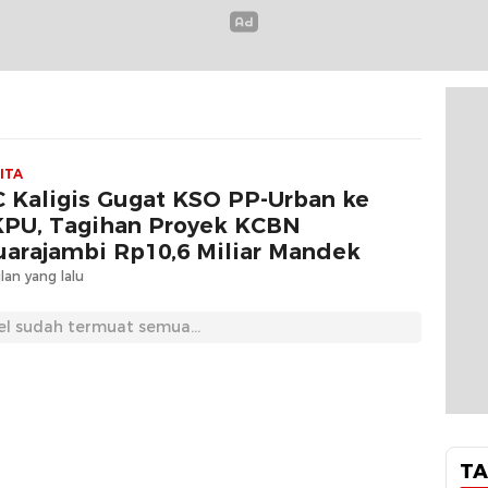
ITA
 Kaligis Gugat KSO PP-Urban ke
PU, Tagihan Proyek KCBN
arajambi Rp10,6 Miliar Mandek
lan yang lalu
el sudah termuat semua...
TA