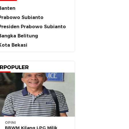
Banten
Prabowo Subianto
Presiden Prabowo Subianto
Bangka Belitung
Kota Bekasi
RPOPULER
OPINI
BBWM Kilang LPG Milik