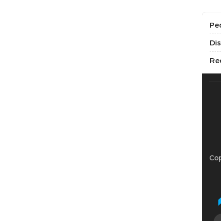
Pe
Di
Re
Cop