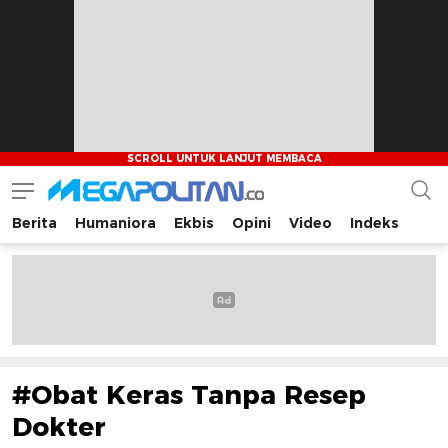
Berita
Humaniora
Ekbis
Opini
Video
Indeks
Megapolitan.co
Menyajikan berita-berita fakta bagi pembaca
#Obat Keras Tanpa Resep
Dokter