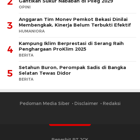
2
Gantikan Sukur Nababan di Pileg 2029
OPINI
Anggaran Tim Monev Pemkot Bekasi Dinilai
3
Membengkak, Kinerja Belum Terbukti Efektif
HUMANIORA
Kampung Iklim Berprestasi di Serang Raih
4
Penghargaan ProKlim 2025
BERITA
Setahun Buron, Perompak Sadis di Bangka
5
Selatan Tewas Didor
BERITA
Pedoman Media Siber
Disclaimer
Redaksi
Penerbit PT JCK