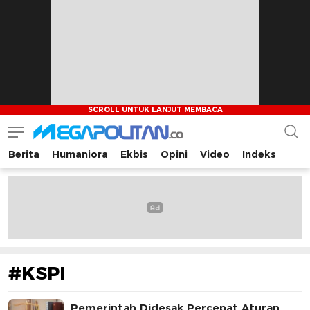
Berita
Humaniora
Ekbis
Opini
Video
Indeks
Megapolitan.co
Menyajikan berita-berita fakta bagi pembaca
#KSPI
Pemerintah Didesak Percepat Aturan