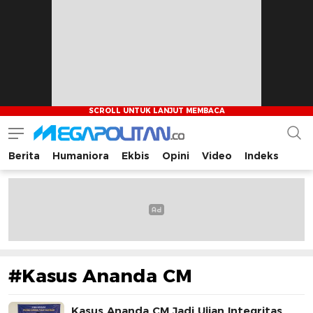
Berita
Humaniora
Ekbis
Opini
Video
Indeks
Megapolitan.co
Menyajikan berita-berita fakta bagi pembaca
#Kasus Ananda CM
Kasus Ananda CM Jadi Ujian Integritas