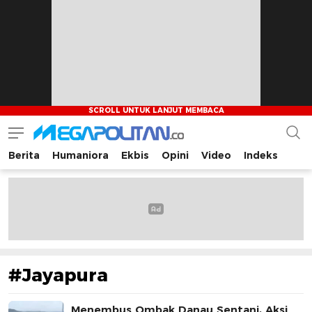
Berita
Humaniora
Ekbis
Opini
Video
Indeks
Megapolitan.co
Menyajikan berita-berita fakta bagi pembaca
#Jayapura
Menembus Ombak Danau Sentani, Aksi