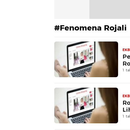
#Fenomena Rojali
EKB
Pe
Ro
1 ta
EKB
Ro
Li
1 ta