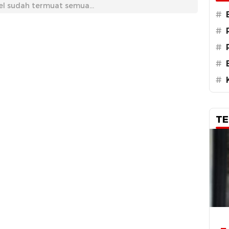
el sudah termuat semua...
#
#
#
#
#
TE