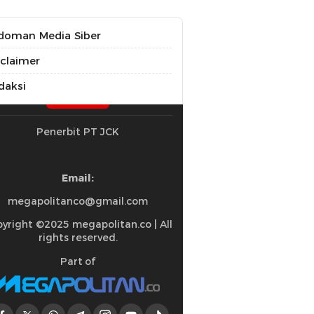
doman Media Siber
sclaimer
daksi
Penerbit PT JCK
Email:
megapolitanco@gmail.com
yright ©2025 megapolitan.co | All
rights reserved.
Part of