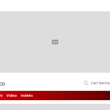
i pembaca
ni
Video
Indeks