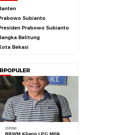
Banten
Prabowo Subianto
Presiden Prabowo Subianto
Bangka Belitung
Kota Bekasi
RPOPULER
OPINI
BBWM Kilang LPG Milik