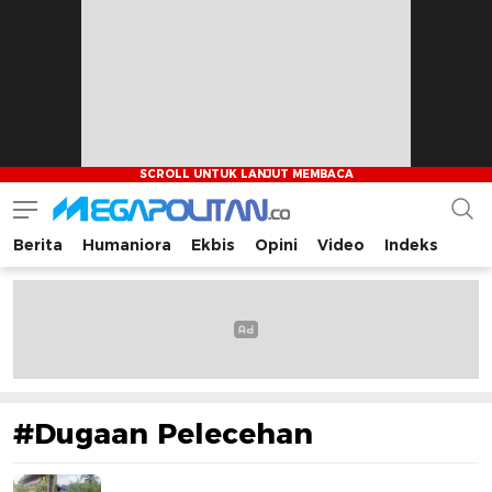
Berita
Humaniora
Ekbis
Opini
Video
Indeks
Megapolitan.co
Menyajikan berita-berita fakta bagi pembaca
#Dugaan Pelecehan