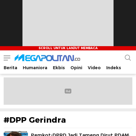
Berita
Humaniora
Ekbis
Opini
Video
Indeks
Megapolitan.co
Menyajikan berita-berita fakta bagi pembaca
#DPP Gerindra
Pemkot-DPRD Jadi Tameng Dirut PDAM,