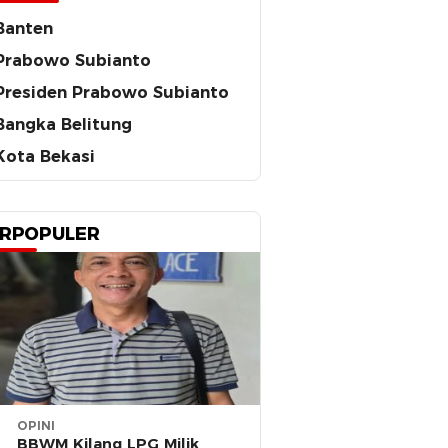
Banten
Prabowo Subianto
Presiden Prabowo Subianto
Bangka Belitung
Kota Bekasi
RPOPULER
OPINI
BBWM Kilang LPG Milik