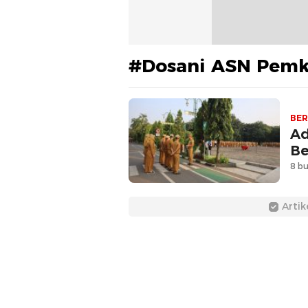
#Dosani ASN Pemk
BER
Ad
Be
8 bu
Artik