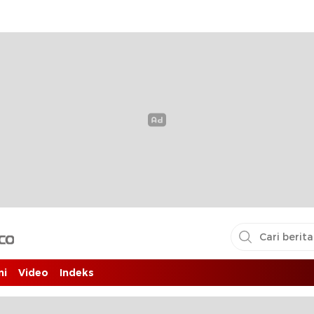
i pembaca
ni
Video
Indeks