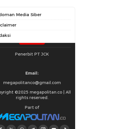
doman Media Siber
sclaimer
daksi
Penerbit PT JCK
Email:
megapolitanco@gmail.com
yright ©2025 megapolitan.co | All
rights reserved.
Part of