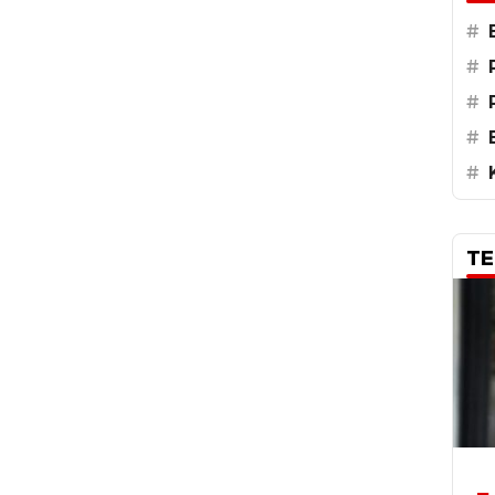
#
#
#
#
#
TE