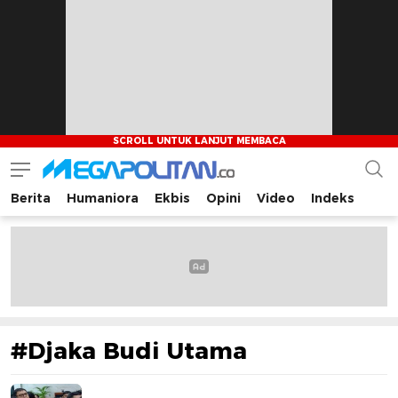
Berita
Humaniora
Ekbis
Opini
Video
Indeks
Megapolitan.co
Menyajikan berita-berita fakta bagi pembaca
#Djaka Budi Utama