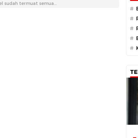
el sudah termuat semua...
#
#
#
#
#
TE