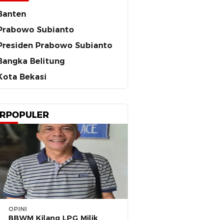
Banten
Prabowo Subianto
Presiden Prabowo Subianto
Bangka Belitung
Kota Bekasi
RPOPULER
OPINI
BBWM Kilang LPG Milik