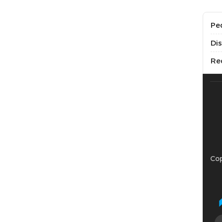
Pe
Di
Re
Cop