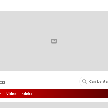
i pembaca
ni
Video
Indeks