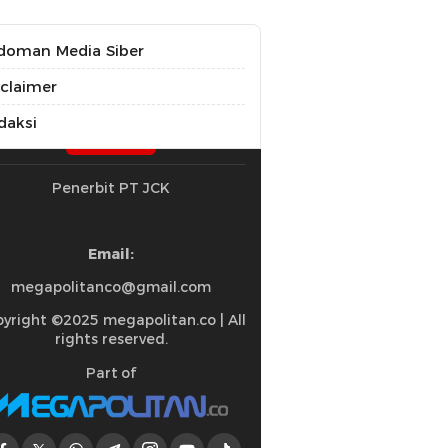
doman Media Siber
sclaimer
daksi
Penerbit PT JCK
Email:
megapolitanco@gmail.com
yright ©2025 megapolitan.co | All
rights reserved.
Part of