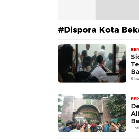
#Dispora Kota Bek
BER
Si
Te
B
9 bu
BER
De
Al
Be
1 ta