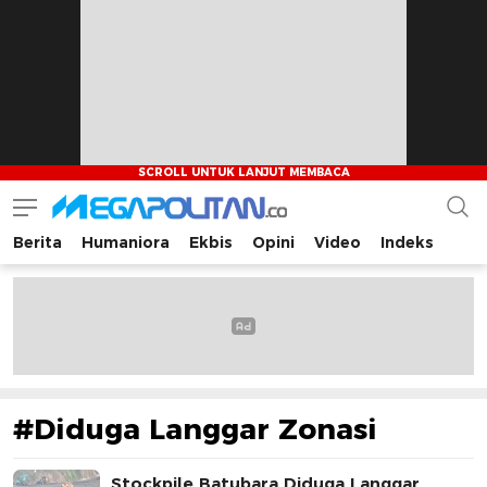
Berita
Humaniora
Ekbis
Opini
Video
Indeks
Megapolitan.co
Menyajikan berita-berita fakta bagi pembaca
#Diduga Langgar Zonasi
Stockpile Batubara Diduga Langgar