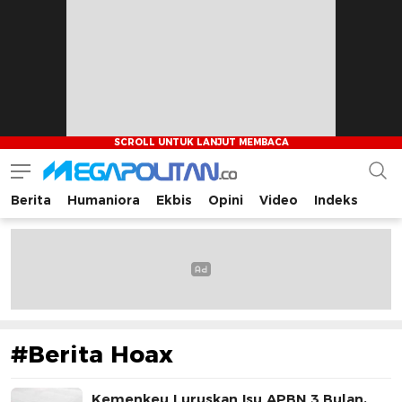
Berita
Humaniora
Ekbis
Opini
Video
Indeks
Megapolitan.co
Menyajikan berita-berita fakta bagi pembaca
#Berita Hoax
Kemenkeu Luruskan Isu APBN 3 Bulan,