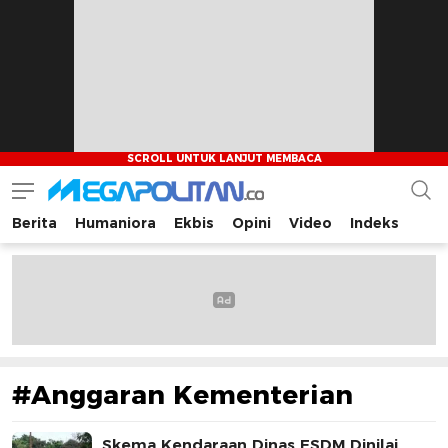
Berita
Humaniora
Ekbis
Opini
Video
Indeks
Megapolitan.co
Menyajikan berita-berita fakta bagi pembaca
#Anggaran Kementerian
Skema Kendaraan Dinas ESDM Dinilai