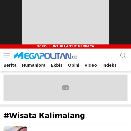
Berita
Humaniora
Ekbis
Opini
Video
Indeks
Megapolitan.co
Menyajikan berita-berita fakta bagi pembaca
#Wisata Kalimalang