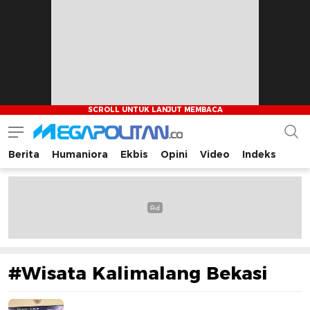
Berita
Humaniora
Ekbis
Opini
Video
Indeks
Megapolitan.co
Menyajikan berita-berita fakta bagi pembaca
#Wisata Kalimalang Bekasi